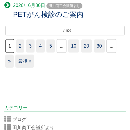
2026年6月30日
田川商工会議所より
PETがん検診のご案内
1 / 63
1
2
3
4
5
...
10
20
30
...
»
最後 »
カテゴリー
ブログ
田川商工会議所より