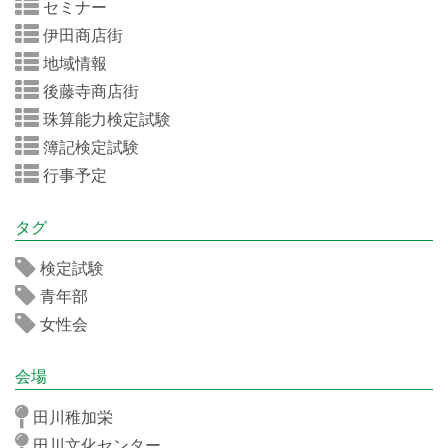
セミナー
伊田商店街
地域情報
後藤寺商店街
珠算能力検定試験
簿記検定試験
行事予定
タグ
検定試験
青年部
女性会
会場
田川稚加栄
田川文化センター