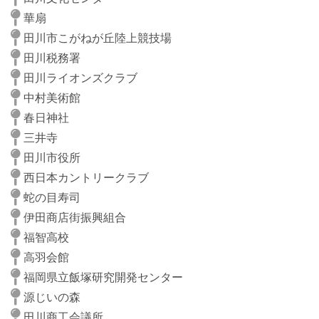
華扇
田川市こがねが丘陸上競技場
田川税務署
田川ライオンズクラブ
中村美術館
春日神社
三井寺
田川市役所
西日本カントリークラブ
蛇の目寿司
伊田商店街振興組合
福智高校
高羽会館
福岡県立飯塚研究開発センター
源じいの森
田川商工会議所