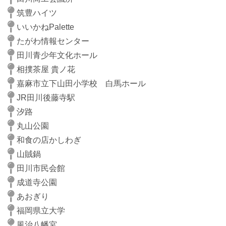
筑豊ハイツ
いいかねPalette
たがわ情報センター
田川青少年文化ホール
相撲茶屋 貴ノ花
嘉麻市立下山田小学校 白馬ホール
JR田川後藤寺駅
汐路
丸山公園
和食の店かしわぎ
山賊鍋
田川市民会館
成道寺公園
あおぎり
福岡県立大学
風治八幡宮