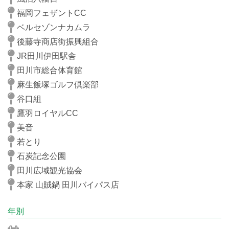
福岡フェザントCC
ベルセゾンナカムラ
後藤寺商店街振興組合
JR田川伊田駅舎
田川市総合体育館
麻生飯塚ゴルフ倶楽部
谷口組
鷹羽ロイヤルCC
美音
若とり
石炭記念公園
田川広域観光協会
本家 山賊鍋 田川バイパス店
年別