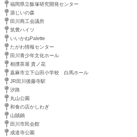
福岡県立飯塚研究開発センター
源じいの森
田川商工会議所
筑豊ハイツ
いいかねPalette
たがわ情報センター
田川青少年文化ホール
相撲茶屋 貴ノ花
嘉麻市立下山田小学校 白馬ホール
JR田川後藤寺駅
汐路
丸山公園
和食の店かしわぎ
山賊鍋
田川市民会館
成道寺公園