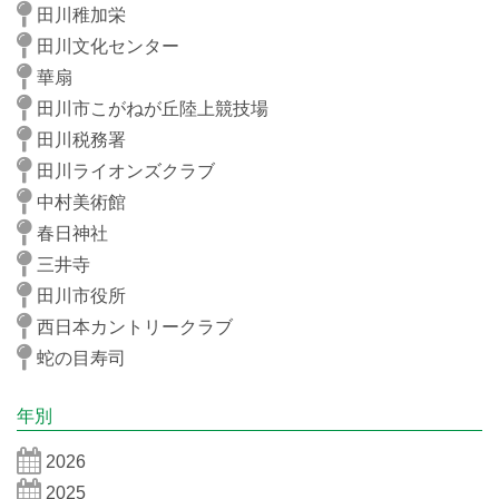
田川稚加栄
田川文化センター
華扇
田川市こがねが丘陸上競技場
田川税務署
田川ライオンズクラブ
中村美術館
春日神社
三井寺
田川市役所
西日本カントリークラブ
蛇の目寿司
年別
2026
2025