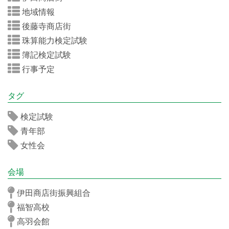
地域情報
後藤寺商店街
珠算能力検定試験
簿記検定試験
行事予定
タグ
検定試験
青年部
女性会
会場
伊田商店街振興組合
福智高校
高羽会館