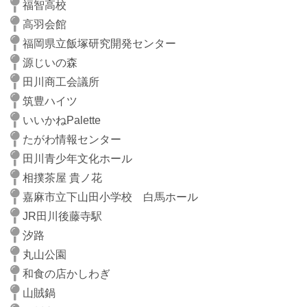
福智高校
高羽会館
福岡県立飯塚研究開発センター
源じいの森
田川商工会議所
筑豊ハイツ
いいかねPalette
たがわ情報センター
田川青少年文化ホール
相撲茶屋 貴ノ花
嘉麻市立下山田小学校 白馬ホール
JR田川後藤寺駅
汐路
丸山公園
和食の店かしわぎ
山賊鍋