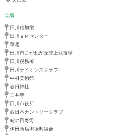
会場
田川稚加栄
田川文化センター
華扇
田川市こがねが丘陸上競技場
田川税務署
田川ライオンズクラブ
中村美術館
春日神社
三井寺
田川市役所
西日本カントリークラブ
蛇の目寿司
伊田商店街振興組合