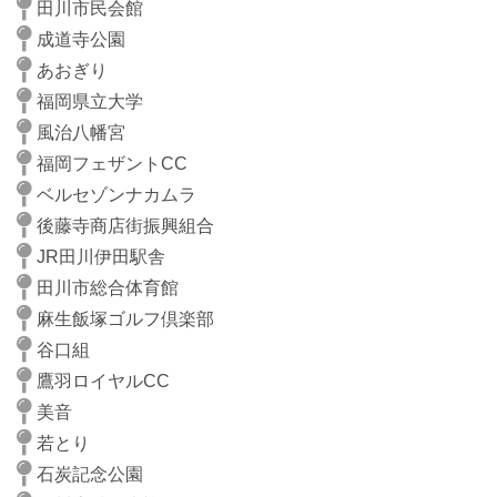
田川市民会館
成道寺公園
あおぎり
福岡県立大学
風治八幡宮
福岡フェザントCC
ベルセゾンナカムラ
後藤寺商店街振興組合
JR田川伊田駅舎
田川市総合体育館
麻生飯塚ゴルフ倶楽部
谷口組
鷹羽ロイヤルCC
美音
若とり
石炭記念公園