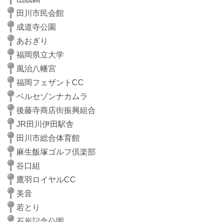
田川市民会館
成道寺公園
あおぎり
福岡県立大学
風治八幡宮
福岡フェザントCC
ベルセゾンナカムラ
後藤寺商店街振興組合
JR田川伊田駅舎
田川市総合体育館
麻生飯塚ゴルフ倶楽部
谷口組
鷹羽ロイヤルCC
美音
若とり
石炭記念公園