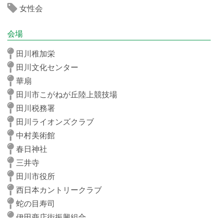
女性会
会場
田川稚加栄
田川文化センター
華扇
田川市こがねが丘陸上競技場
田川税務署
田川ライオンズクラブ
中村美術館
春日神社
三井寺
田川市役所
西日本カントリークラブ
蛇の目寿司
伊田商店街振興組合