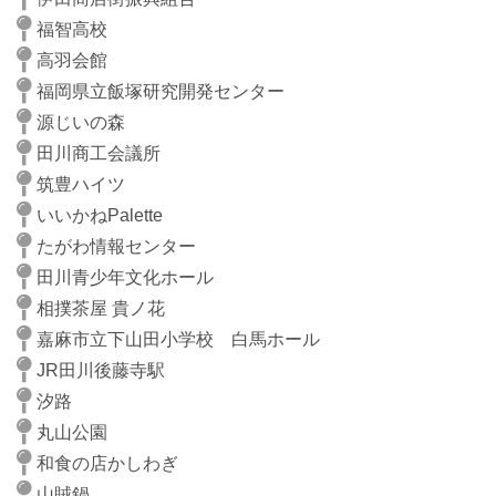
福智高校
高羽会館
福岡県立飯塚研究開発センター
源じいの森
田川商工会議所
筑豊ハイツ
いいかねPalette
たがわ情報センター
田川青少年文化ホール
相撲茶屋 貴ノ花
嘉麻市立下山田小学校 白馬ホール
JR田川後藤寺駅
汐路
丸山公園
和食の店かしわぎ
山賊鍋