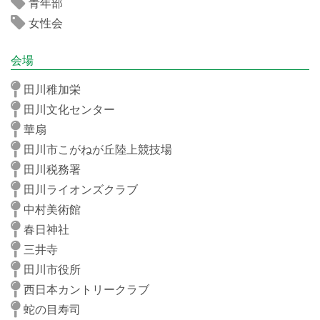
青年部
女性会
会場
田川稚加栄
田川文化センター
華扇
田川市こがねが丘陸上競技場
田川税務署
田川ライオンズクラブ
中村美術館
春日神社
三井寺
田川市役所
西日本カントリークラブ
蛇の目寿司