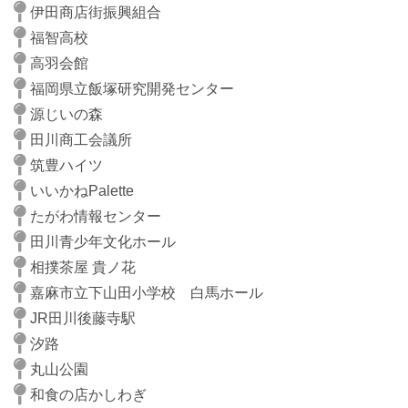
伊田商店街振興組合
福智高校
高羽会館
福岡県立飯塚研究開発センター
源じいの森
田川商工会議所
筑豊ハイツ
いいかねPalette
たがわ情報センター
田川青少年文化ホール
相撲茶屋 貴ノ花
嘉麻市立下山田小学校 白馬ホール
JR田川後藤寺駅
汐路
丸山公園
和食の店かしわぎ