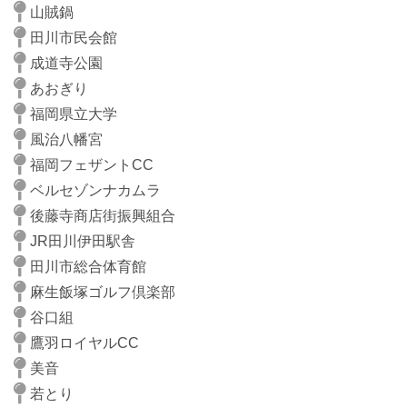
山賊鍋
田川市民会館
成道寺公園
あおぎり
福岡県立大学
風治八幡宮
福岡フェザントCC
ベルセゾンナカムラ
後藤寺商店街振興組合
JR田川伊田駅舎
田川市総合体育館
麻生飯塚ゴルフ倶楽部
谷口組
鷹羽ロイヤルCC
美音
若とり