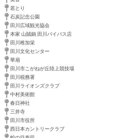
若とり
石炭記念公園
田川広域観光協会
本家 山賊鍋 田川バイパス店
田川稚加栄
田川文化センター
華扇
田川市こがねが丘陸上競技場
田川税務署
田川ライオンズクラブ
中村美術館
春日神社
三井寺
田川市役所
西日本カントリークラブ
蛇の目寿司