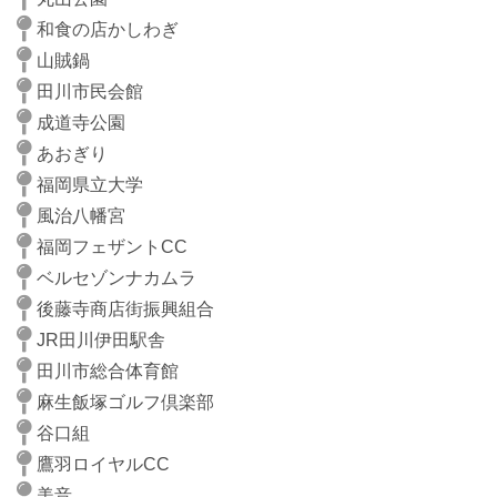
和食の店かしわぎ
山賊鍋
田川市民会館
成道寺公園
あおぎり
福岡県立大学
風治八幡宮
福岡フェザントCC
ベルセゾンナカムラ
後藤寺商店街振興組合
JR田川伊田駅舎
田川市総合体育館
麻生飯塚ゴルフ倶楽部
谷口組
鷹羽ロイヤルCC
美音