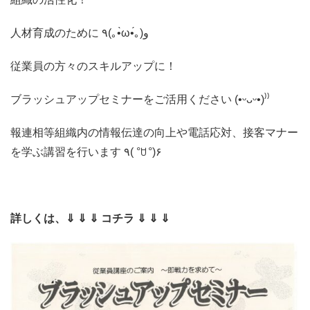
人材育成のために ٩(｡•̀ω•́｡)و
従業員の方々のスキルアップに！
ブラッシュアップセミナーをご活用ください (•ᵕᴗᵕ•)⁾⁾
報連相等組織内の情報伝達の向上や電話応対、接客マナー
を学ぶ講習を行います
٩
( °
ꇴ
°)
۶
詳しくは、⇓ ⇓ ⇓ コチラ ⇓ ⇓ ⇓