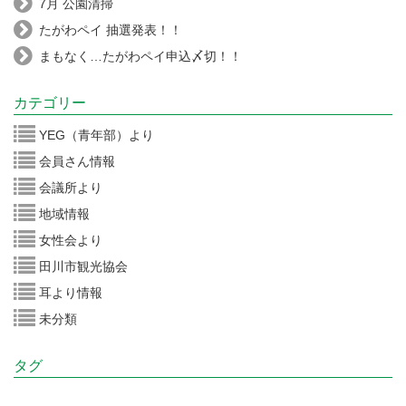
7月 公園清掃
たがわペイ 抽選発表！！
まもなく…たがわペイ申込〆切！！
カテゴリー
YEG（青年部）より
会員さん情報
会議所より
地域情報
女性会より
田川市観光協会
耳より情報
未分類
タグ